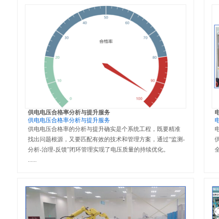
供电电压合格率分析与提升服务
供电电压合格率分析与提升服务
供电电压合格率的分析与提升确实是个系统工程，既要精准
找出问题根源，又要匹配有效的技术和管理方案，通过“监测-
分析-治理-反馈”闭环管理实现了电压质量的持续优化。
......